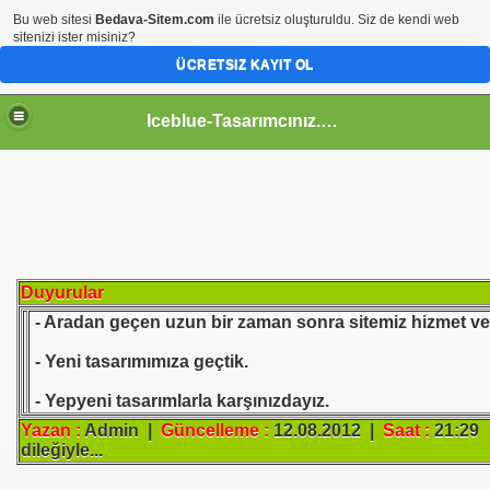
Bu web sitesi
Bedava-Sitem.com
ile ücretsiz oluşturuldu. Siz de kendi web
sitenizi ister misiniz?
ÜCRETSIZ KAYIT OL
Iceblue-Tasarımcınız.Tr.Gg
Duyurular
- Aradan geçen uzun bir zaman sonra sitemiz hizmet verm
- Yeni tasarımımıza geçtik.
- Yepyeni tasarımlarla karşınızdayız.
Yazan :
Admin |
Güncelleme :
12.08.2012 |
Saat :
21:29 -
dileğiyle...