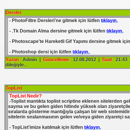
ı
Dersler
- PhotoFiltre Dersleri'ne gitmek için lütfen
tıklayın.
- .Tk Domain Alma dersine gitmek için lütfen
tıklayın.
- Photoscape'te Hareketli Gif Yapımı dersine gitmek için
- Photoshop dersi için lütfen
tıklayın.
Yazan :
Admin |
Güncelleme :
12.08.2012 |
Saat :
21:43 
dileğiyle...
TopList
TopList Nedir?
-Toplist mantıkta toplist scriptine eklenen sitelerden gel
sayma ve bu gelen giden hitinde yüksek olan ziyaretçiler
sıralarda gösterme mantığıyla çalışan bir web sistemidi
sitelerin sıralanmasının gelen ve/veya giden ziyaretçi sa
- TopList'imize katılmak için lütfen
tıklayın.